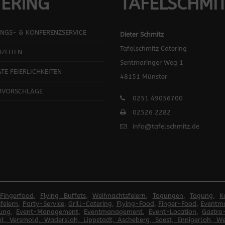
ERING
TAFELSCHMI
NGS- & KONFERENZSERVICE
Dieter Schmitz
Tafelschmitz Catering
ZEITEN
Sentmaringer Weg 1
ATE FEIERLICHKEITEN
48151 Münster
ÜVORSCHLÄGE
0251 49056700
02526 2282
info@tafelschmitz.de
Fingerfood
,
Flying Buffets
,
Weihnachtsfeiern
,
Tagungen
,
Tagung
,
K
feiern
,
Party-Service
,
Grill-Catering
,
Flying-Food
,
Finger-Food
,
Eventm
ung
,
Event-Management
,
Eventmanagement
,
Event-Location
,
Gastro
l, Versmold, Wadersloh, Lippstadt, Ascheberg, Soest, Ennigerloh, Wes