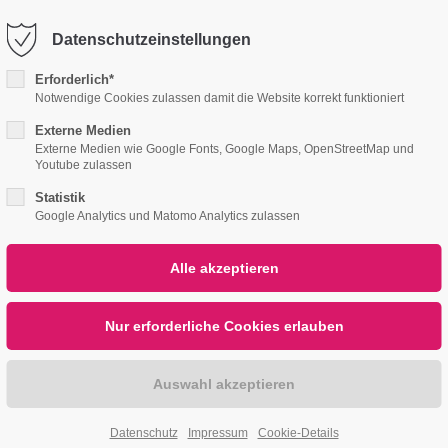
056700
info@tafelschmitz.de
Datenschutzeinstellungen
port
Get in touch
Erforderlich*
Notwendige Cookies zulassen damit die Website korrekt funktioniert
ipsum dolor sit amet:
Cybersteel Inc.
Externe Medien
376-293 City Road, Suit
Externe Medien wie Google Fonts, Google Maps, OpenStreetMap und
Youtube zulassen
San Francisco, CA 94102
4h
Statistik
/ 365days
KANTINEN CATERING SERVICE
EVENTMANAGE
Have any questions?
Google Analytics und Matomo Analytics zulassen
+44 1234 567 890
er support for our
Drop us a line
mers
info@yourdomain.co
Fri 8:00am - 5:00pm
1)
Datenschutz
Impressum
Cookie-Details