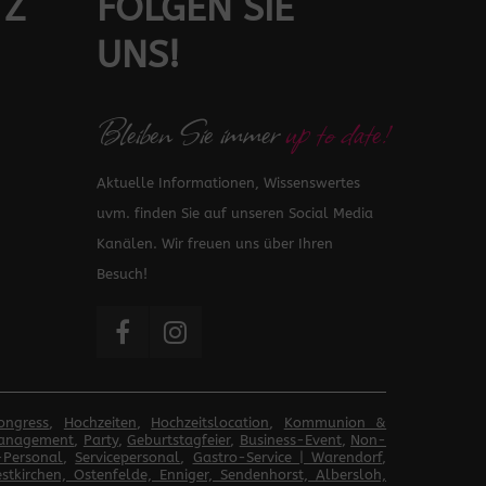
TZ
FOLGEN SIE
UNS!
Bleiben Sie immer
up to date!
Aktuelle Informationen, Wissenswertes
uvm. finden Sie auf unseren Social Media
Kanälen. Wir freuen uns über Ihren
Besuch!
ongress
,
Hochzeiten
,
Hochzeitslocation
,
Kommunion &
anagement
,
Party
,
Geburtstagfeier
,
Business-Event
,
Non-
-Personal
,
Servicepersonal
,
Gastro-Service | Warendorf
,
tkirchen, Ostenfelde, Enniger, Sendenhorst, Albersloh,