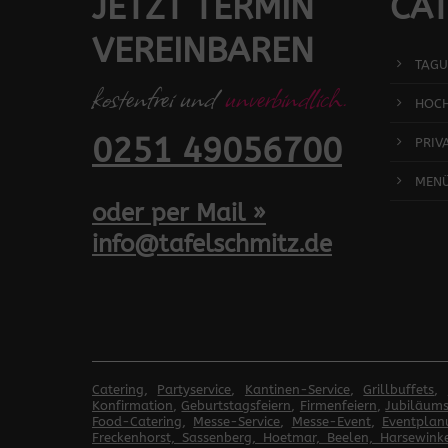
JETZT TERMIN
CAT
VEREINBAREN
TAGU
kostenfrei und
unverbindlich.
HOCH
0251 49056700
PRIV
MEN
oder per Mail »
info@tafelschmitz.de
Catering
,
Partyservice
,
Kantinen-Service
,
Grillbuffets
,
Konfirmation
,
Geburtstagsfeiern
,
Firmenfeiern
,
Jubiläums
Food-Catering
,
Messe-Service
,
Messe-Event
,
Eventplan
Freckenhorst, Sassenberg, Hoetmar, Beelen, Harsewinke