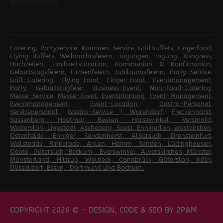
Catering
,
Partyservice
,
Kantinen-Service
,
Grillbuffets
,
Fingerfood
,
Flying Buffets
,
Weihnachtsfeiern
,
Tagungen
,
Tagung
,
Kongress
,
Hochzeiten
,
Hochzeitslocation
,
Kommunion & Konfirmation
,
Geburtstagsfeiern
,
Firmenfeiern
,
Jubiläumsfeiern
,
Party-Service
,
Grill-Catering
,
Flying-Food
,
Finger-Food
,
Eventmanagement
,
Party
,
Geburtstagfeier
,
Business-Event
,
Non-Food-Catering
,
Messe-Service
,
Messe-Event
,
Eventplanung
,
Event-Management
,
Eventmanagement
,
Event-Location
,
Gastro-Personal
,
Servicepersonal
,
Gastro-Service | Warendorf
,
Freckenhorst,
Sassenberg, Hoetmar, Beelen, Harsewinkel, Versmold,
Wadersloh, Lippstadt, Ascheberg, Soest, Ennigerloh, Westkirchen,
Ostenfelde, Enniger, Sendenhorst, Albersloh, Drensteinfurt,
Walstedde, Rinkerode, Ahlen, Hamm, Senden, Lüdinghausen,
Oelde, Gütersloh, Beckum, Everswinkel, Alverskirchen, Münster,
Münsterland, Hiltrup, Wolbeck, Osnabrück, Gütersloh, Köln,
Düsseldorf, Essen, Dortmund und Bochum.
COPYRIGHT 2026 © – DESIGN, CODE & SEO BY
2P&M