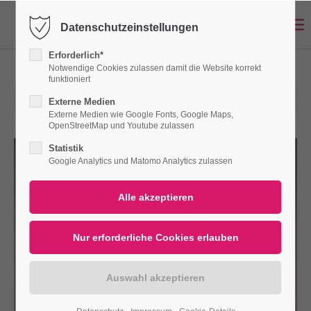
Datenschutzeinstellungen
Login
Erforderlich*
Benutzername
Notwendige Cookies zulassen damit die Website korrekt
funktioniert
28.03.2025 14:25
Externe Medien
Externe Medien wie Google Fonts, Google Maps,
OpenStreetMap und Youtube zulassen
Passwort
Statistik
Google Analytics und Matomo Analytics zulassen
Anmelden
Register
|
Lost your password?
Support
Lorem ipsum dolor sit amet: