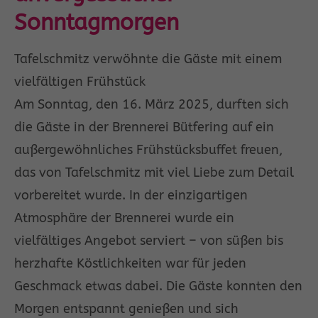
Drop us a line
Sonntagmorgen
info@yourdomain.com
Tafelschmitz verwöhnte die Gäste mit einem
About us
vielfältigen Frühstück
Lorem ipsum dolor sit amet, consectetuer
Am Sonntag, den 16. März 2025, durften sich
adipiscing elit.
die Gäste in der Brennerei Bütfering auf ein
außergewöhnliches Frühstücksbuffet freuen,
Aenean commodo ligula eget dolor. Aenean
massa. Cum sociis natoque penatibus et
das von Tafelschmitz mit viel Liebe zum Detail
magnis dis parturient montes, nascetur
vorbereitet wurde. In der einzigartigen
ridiculus mus. Donec quam felis, ultricies
Atmosphäre der Brennerei wurde ein
nec.
vielfältiges Angebot serviert – von süßen bis
herzhafte Köstlichkeiten war für jeden
Geschmack etwas dabei. Die Gäste konnten den
Morgen entspannt genießen und sich