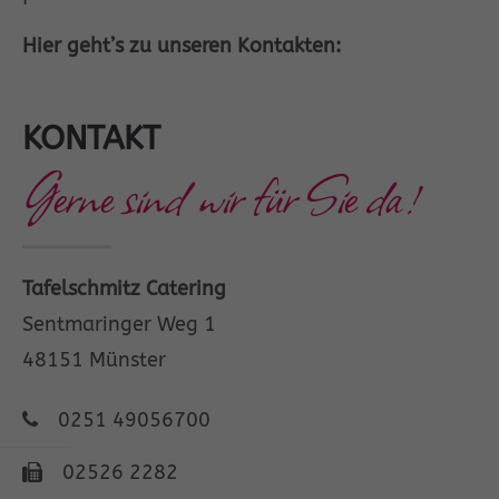
Drop us a line
Hier geht’s zu unseren Kontakten:
info@yourdomain.com
About us
KONTAKT
Lorem ipsum dolor sit amet, consectetuer
Gerne sind wir für Sie da!
adipiscing elit.
Aenean commodo ligula eget dolor. Aenean
massa. Cum sociis natoque penatibus et
Tafelschmitz Catering
magnis dis parturient montes, nascetur
Sentmaringer Weg 1
ridiculus mus. Donec quam felis, ultricies
nec.
48151 Münster
0251 49056700
02526 2282