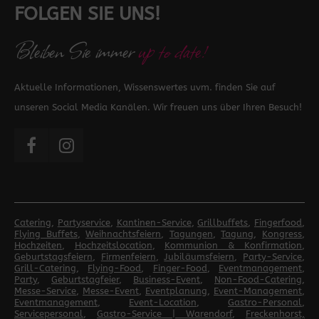
FOLGEN SIE UNS!
Bleiben Sie immer
up to date!
Aktuelle Informationen, Wissenswertes uvm. finden Sie auf
unseren Social Media Kanälen. Wir freuen uns über Ihren Besuch!
Catering
,
Partyservice
,
Kantinen-Service
,
Grillbuffets
,
Fingerfood
,
Flying Buffets
,
Weihnachtsfeiern
,
Tagungen
,
Tagung
,
Kongress
,
Hochzeiten
,
Hochzeitslocation
,
Kommunion & Konfirmation
,
Geburtstagsfeiern
,
Firmenfeiern
,
Jubiläumsfeiern
,
Party-Service
,
Grill-Catering
,
Flying-Food
,
Finger-Food
,
Eventmanagement
,
Party
,
Geburtstagfeier
,
Business-Event
,
Non-Food-Catering
,
Messe-Service
,
Messe-Event
,
Eventplanung
,
Event-Management
,
Eventmanagement
,
Event-Location
,
Gastro-Personal
,
Servicepersonal
,
Gastro-Service | Warendorf
,
Freckenhorst,