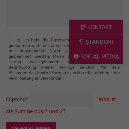
KONTAKT
Ja, ich habe die
Datenschutzerklärung
zur Kenntnis
STANDORT
genommen und bin damit einverstanden, dass die von
mir angegebenen Daten elektronisch erhoben und
SOCIAL MEDIA
gespeichert werden. Meine Daten werden dabei nur
streng zweckgebunden zur Bearbeitung und
Beantwortung meiner Anfrage benutzt. Mit dem
Absenden des Kontaktformulars erkläre ich mich mit der
Verarbeitung einverstanden.
Captcha
*
Was ist
die Summe aus 2 und 2?
NACHRICHT SENDEN