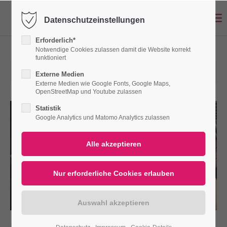
Datenschutzeinstellungen
Login
Erforderlich*
Benutzername
Notwendige Cookies zulassen damit die Website korrekt
funktioniert
12.03.2024 17:06
Externe Medien
Externe Medien wie Google Fonts, Google Maps,
OpenStreetMap und Youtube zulassen
Passwort
Statistik
Google Analytics und Matomo Analytics zulassen
Anmelden
Register
|
Lost your password?
Support
Lorem ipsum dolor sit amet: